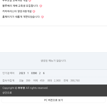
부부교실 교육과정 개설
블루베리 재배 교육생 모집합니다.
커피바리스타 양성과정개설
홈페이지가 새롭게 개편되었습니다.
생성된 메뉴가 없습니다.
인기검색어
2023
1
0390
2
6
접속자집계
오늘
399
어제
459
최대
2,900
전체
390,760
Copyright ©
부부짱
All rights reserved.
상단으로
PC 버전으로 보기