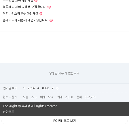
부부교실 교육과정 개설
블루베리 재배 교육생 모집합니다.
커피바리스타 양성과정개설
홈페이지가 새롭게 개편되었습니다.
생성된 메뉴가 없습니다.
인기검색어
1
2014
4
0390
2
6
접속자집계
오늘
276
어제
514
최대
2,900
전체
392,251
Copyright ©
부부짱
All rights reserved.
상단으로
PC 버전으로 보기