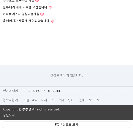
부부교실 교육과정 개설
블루베리 재배 교육생 모집합니다.
커피바리스타 양성과정개설
홈페이지가 새롭게 개편되었습니다.
생성된 메뉴가 없습니다.
인기검색어
1
4
0390
2
6
2014
접속자집계
오늘
457
어제
521
최대
2,900
전체
391,339
Copyright ©
부부짱
All rights reserved.
상단으로
PC 버전으로 보기