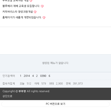
부부교실 교육과정 개설
블루베리 재배 교육생 모집합니다.
커피바리스타 양성과정개설
홈페이지가 새롭게 개편되었습니다.
생성된 메뉴가 없습니다.
인기검색어
1
2014
4
2
0390
6
접속자집계
오늘
512
어제
579
최대
2,900
전체
391,973
Copyright ©
부부짱
All rights reserved.
상단으로
PC 버전으로 보기